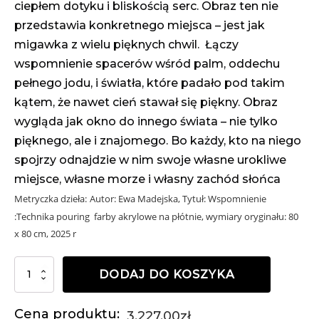
ciepłem dotyku i bliskością serc.
Obraz ten nie
przedstawia konkretnego miejsca – jest jak
migawka z wielu pięknych chwil.
Łączy
wspomnienie spacerów wśród palm, oddechu
pełnego jodu, i światła, które padało pod takim
kątem, że nawet cień stawał się piękny.
Obraz
wygląda jak okno do innego świata – nie tylko
pięknego, ale i znajomego.
Bo każdy, kto na niego
spojrzy odnajdzie w nim swoje własne urokliwe
miejsce, własne morze i własny zachód słońca
Metryczka dzieła:
Autor: Ewa Madejska, Tytuł: Wspomnienie
:Technika pouring farby akrylowe na płótnie, wymiary oryginału: 80
x 80 cm, 2025 r
ilość
DODAJ DO KOSZYKA
Obraz
80x80"Wspomnienie"
Cena produktu:
3,227.00
zł