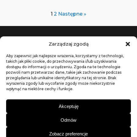
1
2
Następne »
Zarządzaj zgodą
MOJE KONTO
O FIRMIE
Aby zapewnić jak najlepsze wrażenia, korzystamy z technologii,
takich jak pliki cookie, do przechowywania i/lub uzyskiwania
KOSZYK
O MNIE
dostępu do informacji o urządzeniu. Zgoda na te technologie
ZAMÓWIENIE
KONTAKT
pozwoli nam przetwarzać dane, takie jak zachowanie podczas
przeglądania lub unikalne identyfikatory na tej stronie. Brak
MOJE KONTO
wyrażenia zgody lub wycofanie zgody może niekorzystnie
wpłynąć na niektóre cechy i funkcje.
INFORMACJE
Akceptuję
WYSYŁKA
METODY PŁATNOŚCI
Odmów
REGULAMIN ZAKUPÓW
POLITYKA PRYWATNOŚCI
Zobacz preferencje