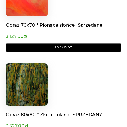
Obraz 70x70 " Płonące słońce" Sprzedane
3,127.00
zł
SPRAWDŹ
Obraz 80x80 " Złota Polana" SPRZEDANY
3,527.00
zł