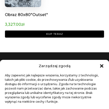
Obraz 80x80"Outset"
3,327.00
zł
KUP TERAZ
Zarządzaj zgodą
MOJE KONTO
O FIRMIE
Aby zapewnić jak najlepsze wrażenia, korzystamy z technologii,
takich jak pliki cookie, do przechowywania i/lub uzyskiwania
KOSZYK
O MNIE
dostępu do informacji o urządzeniu. Zgoda na te technologie
pozwoli nam przetwarzać dane, takie jak zachowanie podczas
ZAMÓWIENIE
KONTAKT
przeglądania lub unikalne identyfikatory na tej stronie. Brak
MOJE KONTO
wyrażenia zgody lub wycofanie zgody może niekorzystnie
wpłynąć na niektóre cechy i funkcje.
INFORMACJE